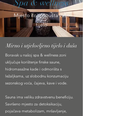
Spa & wellness
Mjesto koje opušta vaše
tijelo
Mirno i utjelovljeno tijelo i duša
Boravak u našoj spa & wellness zoni
uključuje korištenje finske saune,
hidromasažne kade i odmorišta s
ležaljkama, uz slobodnu konzumaciju
sezonskog voća, čajeva, kave i vode.
Sauna ima veliku zdravstvenu beneficiju.
Savršeno mjesto za detoksikaciju,
pojačava metabolizam, mršavljenje,